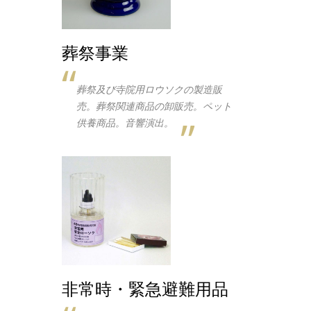
葬祭事業
葬祭及び寺院用ロウソクの製造販
売。葬祭関連商品の卸販売。ペット
供養商品。音響演出。
非常時・緊急避難用品